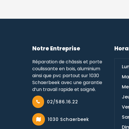
l
t
e
r
n
a
t
Notre Entreprise
Hora
i
v
Réparation de châssis et porte
Lun
e
coulissante en bois, aluminium
:
ainsi que pvc partout sur 1030
Mar
Schaerbeek avec une garantie
Mer
d’un travail rapide et soigné.
Jeu
02/586.16.22
Ven
Sam
1030 Schaerbeek
Di