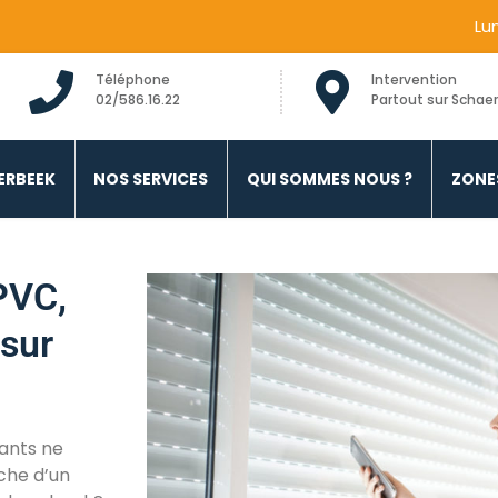
Lu
Téléphone
Intervention
02/586.16.22
Partout sur Schae
c Alu Bois Schaerbeek
ERBEEK
NOS SERVICES
QUI SOMMES NOUS ?
ZONE
PVC,
 sur
ants ne
che d’un