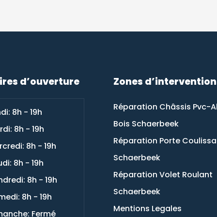
ires d’ouverture
Zones d’intervention
Réparation Châssis Pvc-A
di: 8h - 19h
Bois Schaerbeek
di: 8h - 19h
Réparation Porte Couliss
credi: 8h - 19h
Schaerbeek
di: 8h - 19h
Réparation Volet Roulant
dredi: 8h - 19h
Schaerbeek
edi: 8h - 19h
Mentions Legales
manche: Fermé